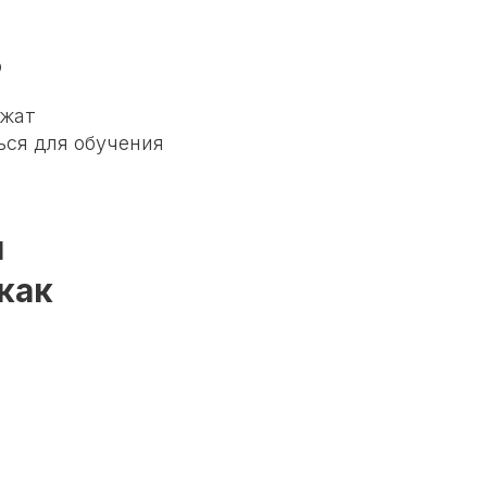
ю
ежат
ся для обучения
я
как