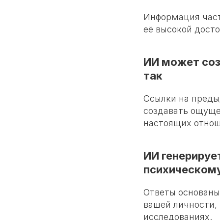
Информация част
её высокой дост
ИИ может соз
так
Ссылки на преды
создавать ощуще
настоящих отнош
ИИ генерируе
психическом
Ответы основаны
вашей личности,
исследованиях.