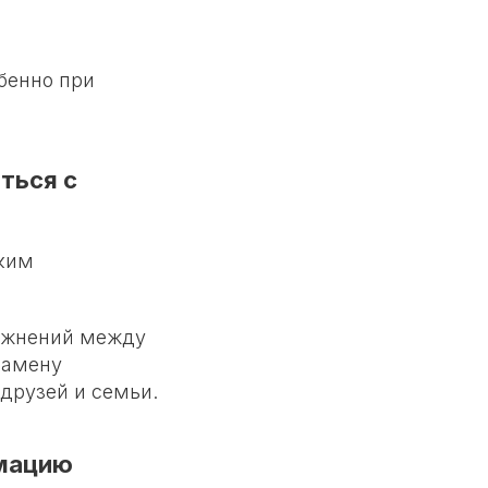
бенно при
ться с
ким
ражнений между
замену
друзей и семьи.
рмацию