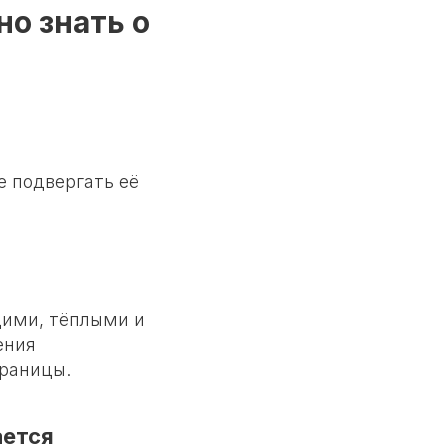
о знать о
е подвергать её
щими, тёплыми и
ения
границы.
ается