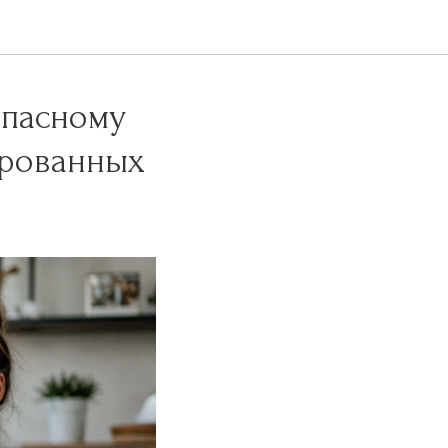
опасному
ированных