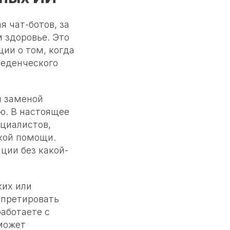
 чат-ботов, за
 здоровье. Это
ии о том, когда
веденческого
й заменой
ю. В настоящее
ециалистов,
кой помощи.
ции без какой-
ких или
рпретировать
работаете с
может