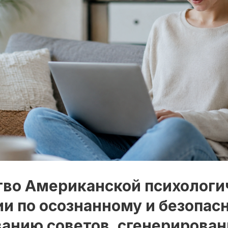
тво Американской психологи
и по осознанному и безопас
ванию советов, сгенерирова