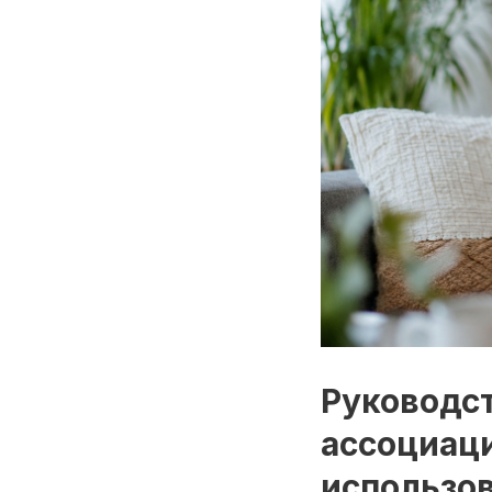
Руководс
ассоциаци
использо