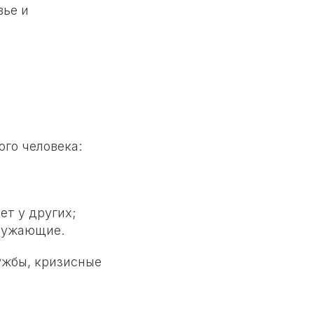
вье и
ого человека:
ет у других;
ружающие.
ужбы, кризисные