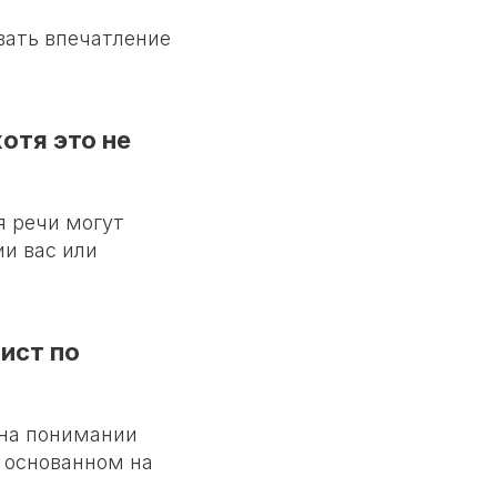
вать впечатление
отя это не
я речи могут
и вас или
ист по
 на понимании
 основанном на