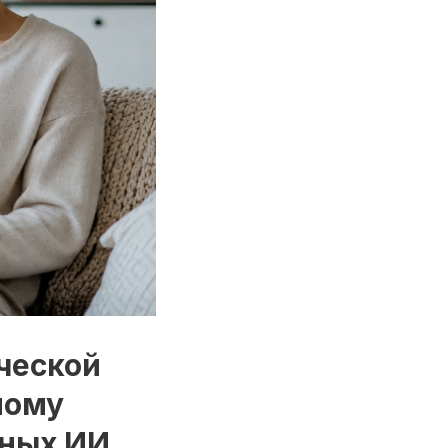
ческой
ному
нных ИИ